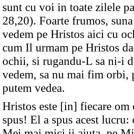
sunt cu voi in toate zilele p
28,20). Foarte frumos, suna 
vedem pe Hristos aici cu oc
cum Il urmam pe Hristos d
ochii, si rugandu-L sa ni-i 
vedem, sa nu mai fim orbi, p
putem vedea.
Hristos este [in] fiecare om 
spus! El a spus acest lucru: 
Mei mai mici ii ajuta, pe M