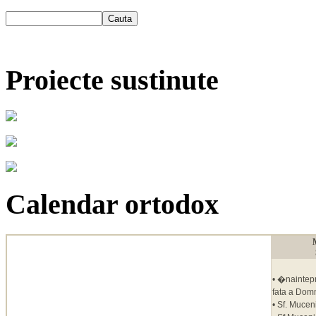
Proiecte sustinute
Calendar ortodox
• �naintepr
fata a Dom
• Sf. Mucen