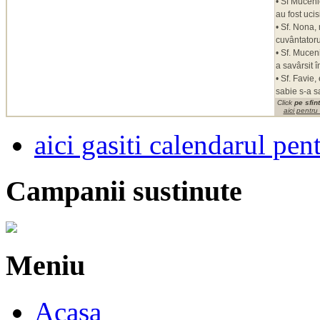
• Sf Muceni
au fost ucis
• Sf. Nona,
cuvântator
• Sf. Mucen
a savârsit 
• Sf. Favie
sabie s-a s
Click
pe sfint
aici pentru
aici gasiti calendarul pen
Campanii sustinute
Meniu
Acasa