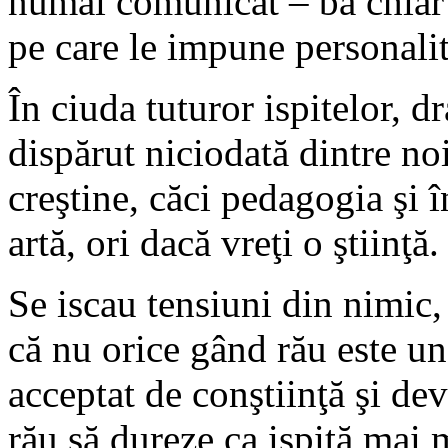
numai comunicat – ba chiar
pe care le impune personali
În ciuda tuturor ispitelor, d
dispărut niciodată dintre noi
creştine, căci pedagogia şi
artă, ori dacă vreţi o ştiinţă.
Se iscau tensiuni din nimic,
că nu orice gând rău este un
acceptat de conştiinţă şi de
rău să dureze ca ispită mai 