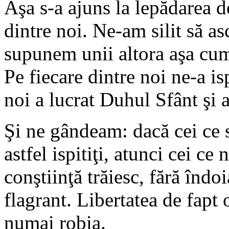
Aşa s-a ajuns la lepădarea d
dintre noi. Ne-am silit să as
supunem unii altora aşa c
Pe fiecare dintre noi ne-a isp
noi a lucrat Duhul Sfânt şi a
Şi ne gândeam: dacă cei ce se
astfel ispitiţi, atunci cei c
conştiinţă trăiesc, fără îndo
flagrant. Libertatea de fapt o
numai robia.