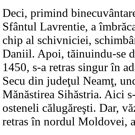
Deci, primind binecuvântar
Sfântul Lavrentie, a îmbrăca
chip al schivniciei, schimb
Daniil. Apoi, tăinuindu-se d
1450, s-a retras singur în a
Secu din judeţul Neamţ, unde
Mănăstirea Sihăstria. Aici s
osteneli călugăreşti. Dar, v
retras în nordul Moldovei, a