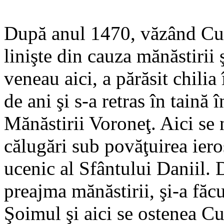
După anul 1470, văzând Cuv
linişte din cauza mănăstirii 
veneau aici, a părăsit chilia
de ani şi s-a retras în taină 
Mănăstirii Voroneţ. Aici se 
călugări sub povăţuirea ier
ucenic al Sfântului Daniil. D
preajma mănăstirii, şi-a făc
Şoimul şi aici se ostenea Cuv