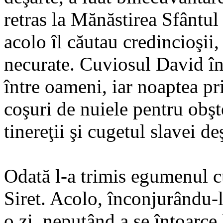
retras la Mănăstirea Sfântul
acolo îl căutau credincioşii
necurate. Cuviosul David îns
între oameni, iar noaptea pr
coşuri de nuiele pentru obşt
tinereţii şi cugetul slavei de
Odată l-a trimis egumenul cu
Siret. Acolo, înconjurându-l
o zi, neputând a se întoarce