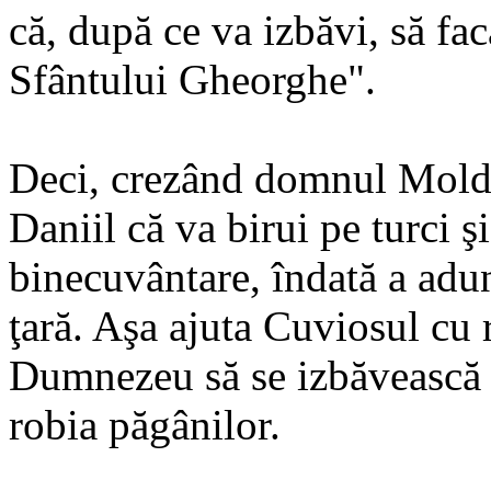
că, după ce va izbăvi, să fa
Sfântului Gheorghe".
Deci, crezând domnul Moldo
Daniil că va birui pe turci ş
binecuvântare, îndată a adun
ţară. Aşa ajuta Cuviosul cu r
Dumnezeu să se izbăvească M
robia păgânilor.