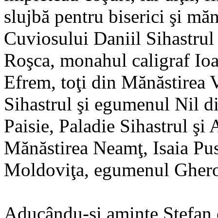
slujbă pentru biserici şi măn
Cuviosului Daniil Sihastrul 
Roşca, monahul caligraf Ioa
Efrem, toţi din Mănăstirea 
Sihastrul şi egumenul Nil d
Paisie, Paladie Sihastrul şi 
Mănăstirea Neamţ, Isaia Pus
Moldoviţa, egumenul Gheront
Aducându-şi aminte Ştefan c