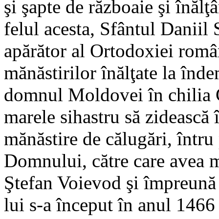
şi şapte de războaie şi înălţâ
felul acesta, Sfântul Daniil
apărător al Or­todoxiei româ
mănăs­tirilor înălţate la în
domnul Moldovei în chilia 
marele sihastru să zidească 
mănăstire de călugări, într
Domnului, către care avea m
Ştefan Voievod şi împreună 
lui s-a început în anul 1466 