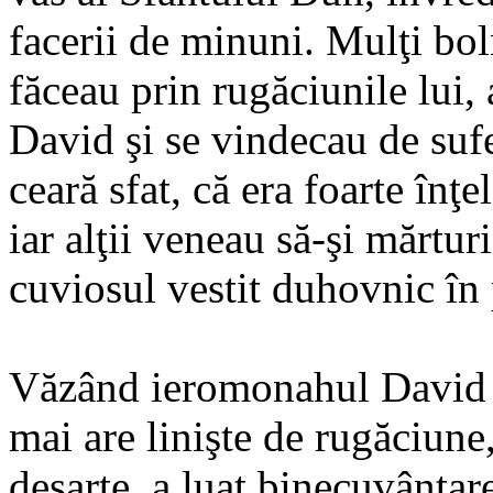
facerii de minuni. Mulţi bo
făceau prin rugăciunile lui,
David şi se vindecau de sufer
ceară sfat, că era foarte înţe
iar alţii veneau să-şi mărtur
cuviosul vestit duhovnic în
Văzând ieromonahul David c
mai are linişte de rugăciun
deşarte, a luat binecuvântar