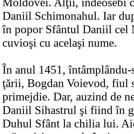
Moldovei. Alţii, îndeosebi c
Daniil Schimonahul. Iar dup
în popor Sfântul Daniil cel 
cuvioşi cu acelaşi nume.
În anul 1451, întâmplându-
ţării, Bogdan Voievod, fiul 
primejdie. Dar, auzind de n
Daniil Sihastrul şi fiind în 
Duhul Sfânt la chilia lui. Ai