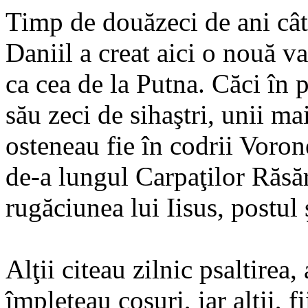
Timp de douăzeci de ani cât 
Daniil a creat aici o nouă va
ca cea de la Putna. Căci în 
său zeci de sihaştri, unii mai
osteneau fie în codrii Vorone
de-a lungul Carpaţilor Răsăr
rugăciunea lui Iisus, postul 
Alţii citeau zilnic psaltirea,
împleteau coşuri, iar alţii, f