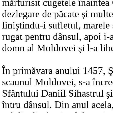
mărturisit cugetele înaintea 
dezlegare de păcate şi mult
liniştindu-i sufletul, marele
rugat pentru dânsul, apoi i-
domn al Moldovei şi l-a libe
În primăvara anului 1457, Ş
scaunul Moldovei, s-a încre
Sfântului Daniil Sihastrul ş
întru dânsul. Din anul acel