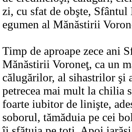
zi, cu sfat de obşte, Sfântul
egumen al Mănăstirii Voron
Timp de aproape zece ani Sf
Mănăstirii Voroneţ, ca un m
călugărilor, al sihastrilor ş
petrecea mai mult la chilia 
foarte iubitor de linişte, ad
soborul, tămăduia pe cei bol
îi sfătuia pe toţi. Apoi iarăşi