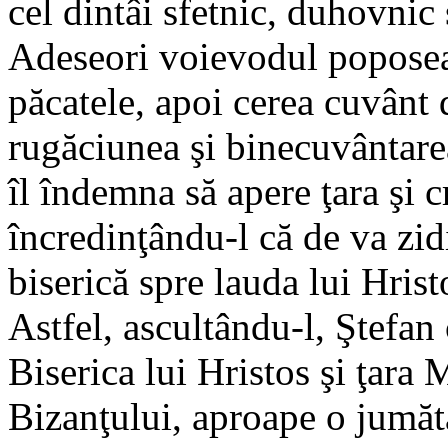
cel dintâi sfetnic, duhovnic
Adeseori voievodul poposea l
păcatele, apoi cerea cuvânt 
rugăciunea şi binecuvântarea
îl îndemna să apere ţara şi c
încredinţându-l că de va zid
biserică spre lauda lui Hrist
Astfel, ascultându-l, Ştefan
Biserica lui Hristos şi ţara
Bizanţului, aproape o jumăta