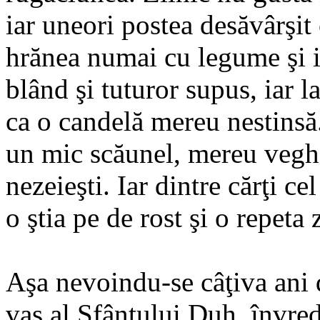
iar uneori postea desăvârşit c
hrănea numai cu legume şi ie
blând şi tuturor supus, iar l
ca o candelă mereu nestinsă.
un mic scăunel, mereu vegh
nezeieşti. Iar dintre cărţi c
o ştia pe de rost şi o repeta z
Aşa nevoindu-se câţiva ani 
vas al Sfântului Duh, învred