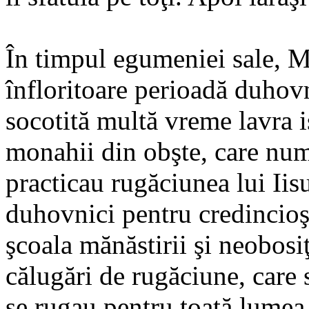
În timpul egumeniei sale, M
înfloritoare perioadă duhovn
socotită multă vreme lavra 
monahii din obşte, care numă
practicau rugăciunea lui Iisu
duhovnici pentru credincioşi,
şcoala mănăstirii şi neobosiţ
călugări de rugăciune, care
se rugau pentru toată lumea.