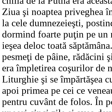
chilia de la Putna era aceast
Ziua şi noaptea priveghea în
la cele dumnezeieşti, postind
dormind foarte puţin pe un 
ieşea deloc toată săptămâna
pesmeţi de pâine, rădăcini şi
era împletirea coşurilor de
Liturghie şi se împărtăşea c
apoi primea pe cei ce veneau
pentru cuvânt de folos. În po