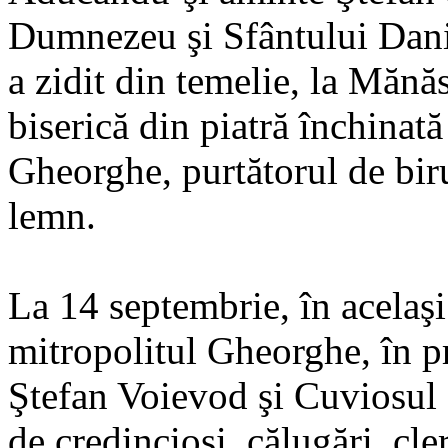
Dumnezeu şi Sfântului Danii
a zidit din temelie, la Mănă
biserică din piatră închina
Gheorghe, purtătorul de biru
lemn.
La 14 septembrie, în acelaşi 
mitropolitul Gheorghe, în pre
Ştefan Voievod şi Cuviosul D
de credincioşi, călugări, cler