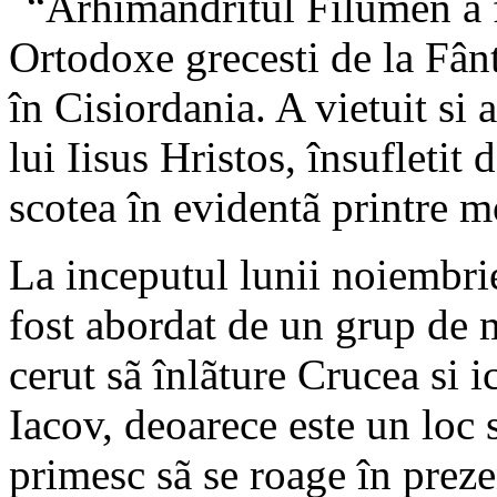
“Arhimandritul Filumen a f
Ortodoxe grecesti de la Fânt
în Cisiordania. A vietuit si 
lui Iisus Hristos, însufletit 
scotea în evidentã printre mo
La inceputul lunii noiembri
fost abordat de un grup de mi
cerut sã înlãture Crucea si 
Iacov, deoarece este un loc sf
primesc sã se roage în preze