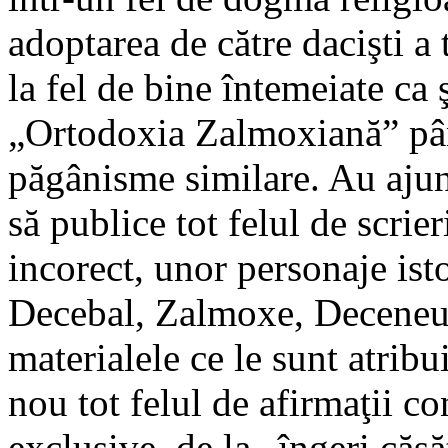
adoptarea de către dacişti a 
la fel de bine întemeiate ca ş
„Ortodoxia Zalmoxiană” până
păgânisme similare. Au ajun
să publice tot felul de scrie
incorect, unor personaje ist
Decebal, Zalmoxe, Deceneu e
materialele ce le sunt atribui
nou tot felul de afirmaţii co
exclusive, de la „îngeri căsă