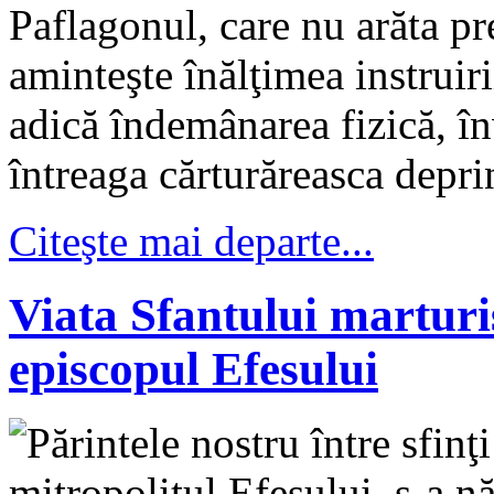
Paflagonul, care nu arăta pr
aminteşte înălţimea instruir
adică îndemânarea fizică, înv
întreaga cărturăreasca depri
Citeşte mai departe...
Viata Sfantului martur
episcopul Efesului
Părintele nostru între sfi
mitropolitul Efesului, s-a 