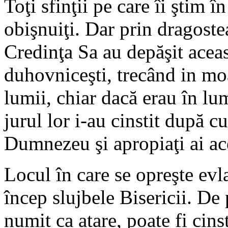
Toţi sfinţii pe care îi ştim 
obişnuiţi. Dar prin dragost
Credinţa Sa au depăşit acea
duhovniceşti, trecând in moar
lumii, chiar dacă erau în lum
jurul lor i-au cinstit după cu
Dumnezeu şi apropiaţi ai ac
Locul în care se opreşte evl
încep slujbele Bisericii. De 
numit ca atare, poate fi cins