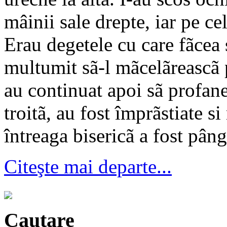
mâinii sale drepte, iar pe ce
Erau degetele cu care fãcea
multumit sã-l mãcelãreascã 
au continuat apoi sã profanez
troitã, au fost împrãstiate si
întreaga bisericã a fost pâng
Citeşte mai departe...
Cautare