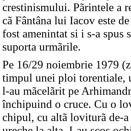
crestinismului. Pãrintele a r
cã Fântâna lui Iacov este de 
fost amenintat si i s-a spus 
suporta urmãrile.
Pe 16/29 noiembrie 1979 (zi
timpul unei ploi torentiale, 
l-au mãcelãrit pe Arhimandr
închipuind o cruce. Cu o lov
chipul, cu altã loviturã de-a 
ureche la alta. I-au scos ochi