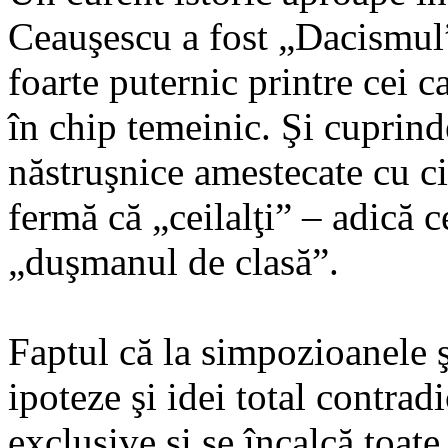
Ceauşescu a fost „Dacismul” 
foarte puternic printre cei c
în chip temeinic. Şi cuprind
năstruşnice amestecate cu ci
fermă că „ceilalţi” – adică c
„duşmanul de clasă”.
Faptul că la simpozioanele ş
ipoteze şi idei total contradi
exclusive şi se încalcă toate 