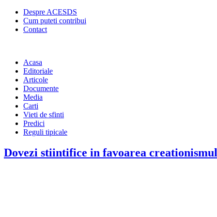
Despre ACESDS
Cum puteti contribui
Contact
Acasa
Editoriale
Articole
Documente
Media
Carti
Vieti de sfinti
Predici
Reguli tipicale
Dovezi stiintifice in favoarea creationismu